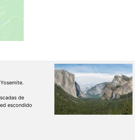
 Yosemite.
ascadas de
rced escondido