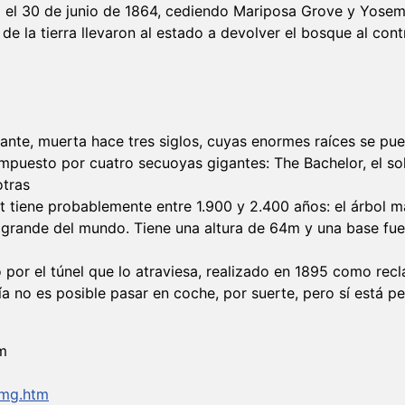
el 30 de junio de 1864, cediendo Mariposa Grove y Yosemi
n de la tierra llevaron al estado a devolver el bosque al co
nte, muerta hace tres siglos, cuyas enormes raíces se pue
uesto por cuatro secuoyas gigantes: The Bachelor, el solte
otras
t tiene probablemente entre 1.900 y 2.400 años: el árbol 
grande del mundo. Tiene una altura de 64m y una base fue
 por el túnel que lo atraviesa, realizado en 1895 como rec
día no es posible pasar en coche, por suerte, pero sí está 
5m
/mg.htm