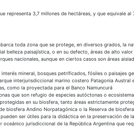
e representa 3,7 millones de hectáreas, y que equivale al 7
barca toda zona que se protege, en diversos grados, la natu
ial belleza paisajística, o en su defecto, áreas de alto valo
rques nacionales, aunque en ciertos casos son áreas aislad
 interés mineral, bosques petrificados, fósiles o paisajes 
Parque interjurisdiccional marino costero Patagonia Austral 
das, como la proyectada para el Banco Namuncurá
 zonas que son refugio de especies autóctonas o ecosistema
s protegidas en su biosfera, tanto áreas estrictamente pr
de biosfera Andino Norpatagónica o la Reserva de biosfera
pueden ser útiles para la didáctica en la preservación de la
r oceánico jurisdiccional de la República Argentina que re