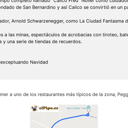
empo completo llamado "Calico Fred" Noller como cuidador
ondado de San Bernardino y así Calico se convirtió en un p
ador, Arnold Schwarzenegger, como La Ciudad Fantasma de 
cos a las minas, espectáculos de acrobacias con tiroteo, bate
a y una serie de tiendas de recuerdos.
o, exceptuando Navidad
er a uno de los restaurantes más típicos de la zona, Peg