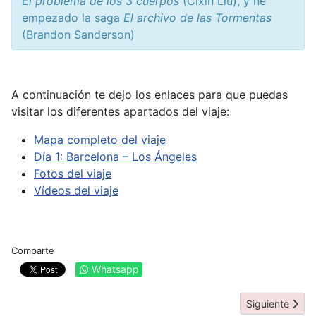
El problema de los 3 cuerpos
(Cixin Liu), y he
empezado la saga
El archivo de las Tormentas
(Brandon Sanderson)
A continuación te dejo los enlaces para que puedas
visitar los diferentes apartados del viaje:
Mapa completo del viaje
Día 1: Barcelona – Los Ángeles
Fotos del viaje
Vídeos del viaje
Comparte
Whatsapp
Artículo siguie
Siguiente