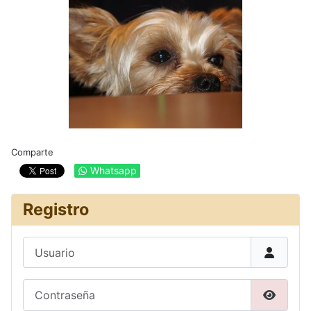
Comparte
Whatsapp
Registro
Usuario
Contraseña
Mostrar