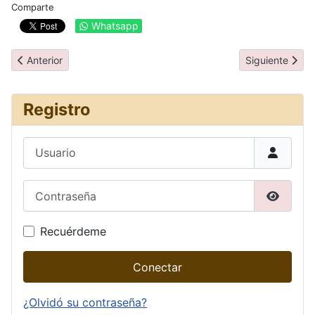
Comparte
Whatsapp
Artículo anterior: Día 2: Los Ángeles
Artículo siguie
Anterior
Siguiente
Registro
Usuario
Contraseña
Mostrar
Recuérdeme
Conectar
¿Olvidó su contraseña?