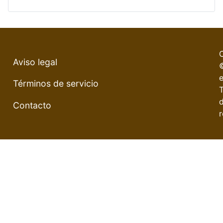
Aviso legal
e
Términos de servicio
Contacto
r