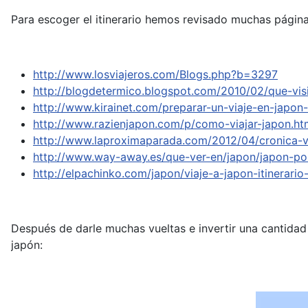
Para escoger el itinerario hemos revisado muchas páginas 
http://www.losviajeros.com/Blogs.php?b=3297
http://blogdetermico.blogspot.com/2010/02/que-visi
http://www.kirainet.com/preparar-un-viaje-en-japon
http://www.razienjapon.com/p/como-viajar-japon.ht
http://www.laproximaparada.com/2012/04/cronica-v
http://www.way-away.es/que-ver-en/japon/japon-por
http://elpachinko.com/japon/viaje-a-japon-itinerar
Después de darle muchas vueltas e invertir una cantid
japón: