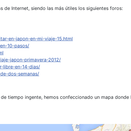
de Internet, siendo las más útiles los siguientes foros:
tar-en-japon-en-mi-viaje-15.html
-en-10-pasos/
ml
iaje-japon-primavera-2012/
-libre-en-14-dias/
io-de-dos-semanas/
ad de tiempo ingente, hemos confeccionado un mapa donde