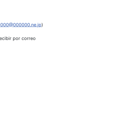
0000@000000.ne.jp
)
ecibir por correo