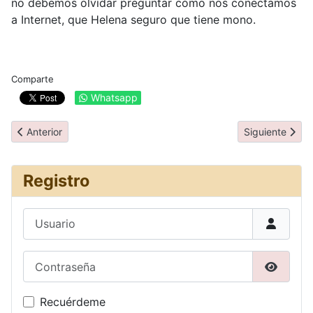
no debemos olvidar preguntar cómo nos conectamos
a Internet, que Helena seguro que tiene mono.
Comparte
Whatsapp
Artículo anterior: Día 01: Barcelona - Estambul
Artículo siguien
Anterior
Siguiente
Registro
Usuario
Contraseña
Mostrar
Recuérdeme