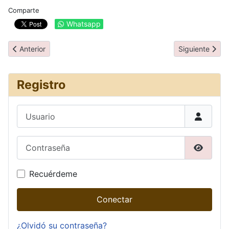
Comparte
Whatsapp
Artículo anterior: Día 06: Hikone y Kioto
Artículo siguie
Anterior
Siguiente
Registro
Usuario
Contraseña
Mostrar
Recuérdeme
Conectar
¿Olvidó su contraseña?