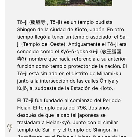
Tō-ji (醍醐寺 , Tō-ji) es un templo budista
Shingon de la ciudad de Kioto, Japón. En otro
tiempo llegó a tener un templo asociado, el Sai-
ji (Templo del Oeste). Antiguamente el Tō-ji era
conocido como el Kyō-ō-gokoku-ji (教王護国
寺?), nombre que hacía referencia a su anterior
función como templo protector de la nación. El
Tō-ji está situado en el distrito de Minami-ku
junto a la intersección de las calles Ōmiya y
Kujō, al sudoeste de la Estación de Kioto.
El Tō-ji fue fundado al comienzo del Periodo
Heian. El templo data del 796, dos años
después de que la capital japonesa se
trasladara a Heian-kyō. Junto con el similar
templo de Sai-in, y el templo de Shingon-in