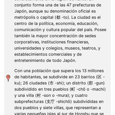
conjunto forma una de las 47 prefecturas de
Japón, aunque su denominación oficial es
metrópolis o capital (都 -to). La ciudad es el
centro de la política, economía, educación,
comunicación y cultura popular del país. Posee
también la mayor concentración de sedes
corporativas, instituciones financieras,
universidades y colegios, museos, teatros, y
establecimientos comerciales y de
entretenimiento de todo Japón.
Con una población que supera los 13 millones
de habitantes, se subdivide en 23 barrios (区 -
ku); 26 ciudades (市 -shi); un distrito (郡 -gun)
subdividido en tres pueblos (町 -chō o -machi)
y una villa (村 -son o -mura); y cuatro
subprefecturas (支庁 -shichō) subdivididas en
dos pueblos y siete villas, que representan a
varias pequeñas islas al sur de Honshu que se