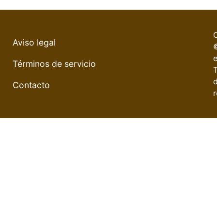
Aviso legal
e
Términos de servicio
Contacto
r