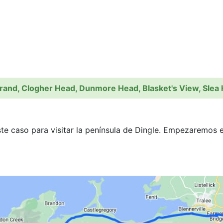
trand, Clogher Head, Dunmore Head, Blasket's View, Slea 
e caso para visitar la península de Dingle. Empezaremos e