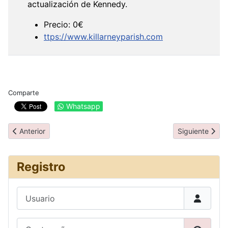
actualización de Kennedy.
Precio: 0€
ttps://www.killarneyparish.com
Comparte
Whatsapp
Artículo anterior: Día 4: Kilkenny y Cashel
Artículo siguien
Anterior
Siguiente
Registro
Usuario
Contraseña