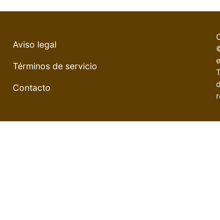
Aviso legal
e
Términos de servicio
Contacto
r