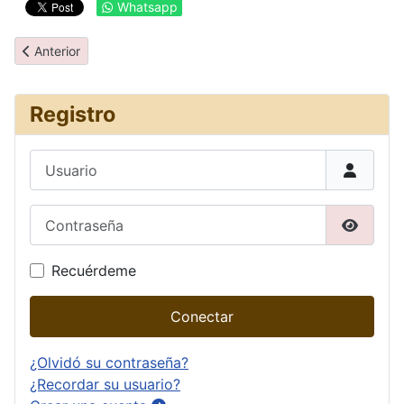
Whatsapp
Artículo anterior: Fotos del viaje
Anterior
Registro
Usuario
Contraseña
Mostrar
Recuérdeme
Conectar
¿Olvidó su contraseña?
¿Recordar su usuario?