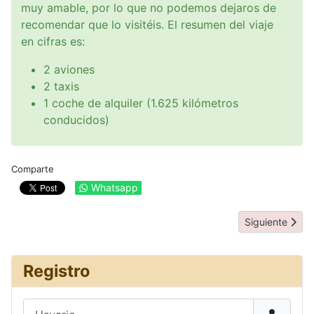
muy amable, por lo que no podemos dejaros de
recomendar que lo visitéis. El resumen del viaje
en cifras es:
2 aviones
2 taxis
1 coche de alquiler (1.625 kilómetros
conducidos)
Comparte
Whatsapp
Artículo siguie
Siguiente
Registro
Usuario