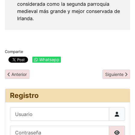
considerada como la segunda parroquia
medieval más grande y mejor conservada de
Irlanda.
Comparte
Whatsapp
Artículo anterior: Día 8: Moher Cliffs
Artículo sigui
Anterior
Siguiente
Registro
Usuario
Contraseña