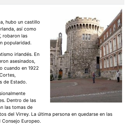
a, hubo un castillo
Irlanda, así como
, robaron las
an popularidad.
atismo irlandés. En
eron asesinados,
rno cuando en 1922
 Cortes,
as de Estado.
asionalmente
es. Dentro de las
zan las tomas de
tos del Virrey. La última persona en quedarse en las
el Consejo Europeo.