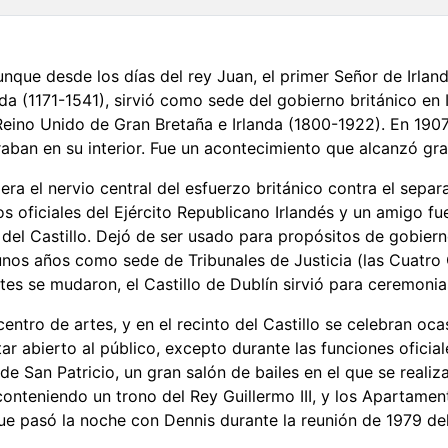
aunque desde los días del rey Juan, el primer Señor de Irland
anda (1171-1541), sirvió como sede del gobierno británico en 
 Reino Unido de Gran Bretaña e Irlanda (1800-1922). En 1907
aban en su interior. Fue un acontecimiento que alcanzó gr
era el nervio central del esfuerzo británico contra el separ
 oficiales del Ejército Republicano Irlandés y un amigo fu
o del Castillo. Dejó de ser usado para propósitos de gobie
lgunos años como sede de Tribunales de Justicia (las Cuatro
es se mudaron, el Castillo de Dublín sirvió para ceremoni
entro de artes, y en el recinto del Castillo se celebran oc
tar abierto al público, excepto durante las funciones oficial
 de San Patricio, un gran salón de bailes en el que se reali
conteniendo un trono del Rey Guillermo III, y los Apartamen
que pasó la noche con Dennis durante la reunión de 1979 d