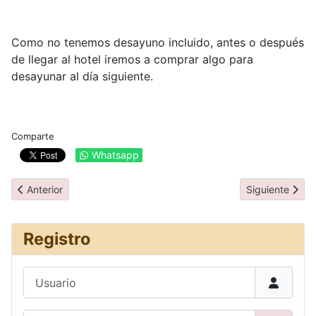
Como no tenemos desayuno incluido, antes o después
de llegar al hotel iremos a comprar algo para
desayunar al día siguiente.
Comparte
Whatsapp
Artículo anterior: Día 5: Coromandel
Artículo siguien
Anterior
Siguiente
Registro
Usuario