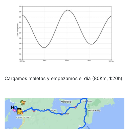
Cargamos maletas y empezamos el día (80Km, 1:20h):