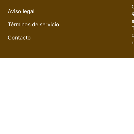
Aviso legal
e
Términos de servicio
Contacto
r