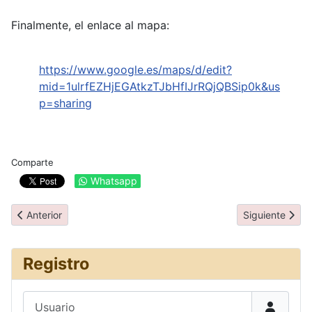
Finalmente, el enlace al mapa:
https://www.google.es/maps/d/edit?
mid=1ulrfEZHjEGAtkzTJbHfIJrRQjQBSip0k&us
p=sharing
Comparte
Whatsapp
Artículo anterior: Itinerario
Artículo siguie
Anterior
Siguiente
Registro
Usuario