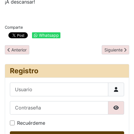
¡A descansar!
Comparte
Whatsapp
Artículo anterior: Día 3: Auckland
Artículo siguie
Anterior
Siguiente
Registro
Usuario
Contraseña
Mostrar
Recuérdeme