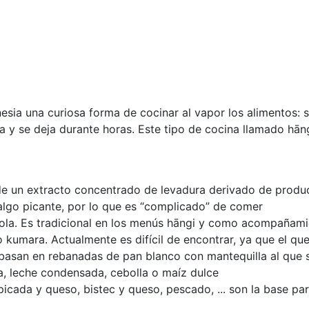
esia una curiosa forma de cocinar al vapor los alimentos: 
ra y se deja durante horas. Este tipo de cocina llamado hāng
a de un extracto concentrado de levadura derivado de prod
 algo picante, por lo que es “complicado” de comer
ñola. Es tradicional en los menús hāngi y como acompañamient
umara. Actualmente es difícil de encontrar, ya que el que 
basan en rebanadas de pan blanco con mantequilla al que se
a, leche condensada, cebolla o maíz dulce
 picada y queso, bistec y queso, pescado, ... son la base p