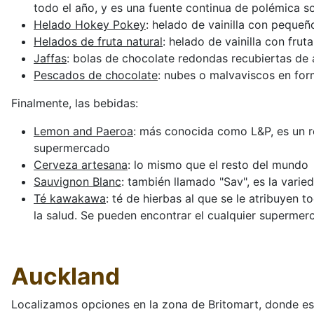
todo el año, y es una fuente continua de polémica so
Helado Hokey Pokey
: helado de vainilla con peque
Helados de fruta natural
: helado de vainilla con fru
Jaffas
: bolas de chocolate redondas recubiertas de
Pescados de chocolate
: nubes o malvaviscos en fo
Finalmente, las bebidas:
Lemon and Paeroa
: más conocida como L&P, es un r
supermercado
Cerveza artesana
: lo mismo que el resto del mundo
Sauvignon Blanc
: también llamado "Sav", es la vari
Té kawakawa
: té de hierbas al que se le atribuyen t
la salud. Se pueden encontrar el cualquier supermer
Auckland
Localizamos opciones en la zona de Britomart, donde es