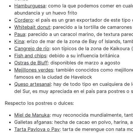
Hamburguesa
: como la que podemos comer en cualqu
abundancia y un huevo frito
Cordero
: el país es un gran exportador de este tipo
Whitebait donut
: parecido a la tortilla de camarone
Paua
: parecido a un caracol marino, de textura parec
Kina
: erizo de mar de la zona de Bay of Islands, ta
Cangrejo de río
: son típicos de la zona de Kaikoura 
Fish and chips
: debido a su influencia británica
Ostras de Bluff
: disponibles de marzo a agosto
Mejillones verdes
: también conocidos como mejillone
famosos en la ciudad de Havelock
Queso artesanal
: hay de todo tipo en cualquiera de
del Sur, es muy apreciada en el país para postres o
Respecto los postres o dulces:
Miel de Manuka
: muy reconocida mundialmente, tant
Galletas afganas: hecha de cacao en polvo, harina,
Tarta Pavlova o Pav
: tarta de merengue con nata mon