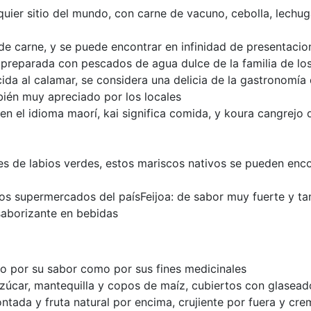
ier sitio del mundo, con carne de vacuno, cebolla, lechuga
 de carne, y se puede encontrar en infinidad de presentacio
s preparada con pescados de agua dulce de la familia de los
ida al calamar, se considera una delicia de la gastronomía 
mbién muy apreciado por los locales
(en el idioma maorí, kai significa comida, y koura cangrejo 
s de labios verdes, estos mariscos nativos se pueden enc
 los supermercados del país
Feijoa: de sabor muy fuerte y t
 saborizante en bebidas
o por su sabor como por sus fines medicinales
 azúcar, mantequilla y copos de maíz, cubiertos con glase
tada y fruta natural por encima, crujiente por fuera y crem