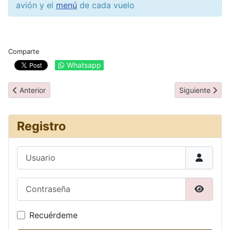
avión y el
menú
de cada vuelo
Comparte
Whatsapp
Artículo anterior: Restaurantes
Artículo siguie
Anterior
Siguiente
Registro
Usuario
Contraseña
Mostrar
Recuérdeme