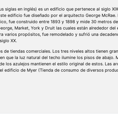
sus siglas en inglés) es un edificio que pertenece al siglo X
 Este edificio fue diseñado por el arquitecto George McRae. E
ico, fue construido entre 1893 y 1898 y mide 30 metros d
 George, Market, York y Druit las cuales están alrededor del 
a varios propósitos, fue remodelado y sufrió una decadenc
 siglo XX.
les de tiendas comerciales. Los tres niveles altos tienen gr
en que la luz natural del techo ilumine los pisos de abajo.
de los azulejos mantienen el estilo original de estos. Las a
 del edificio de Myer (Tienda de consumo de diversos produ