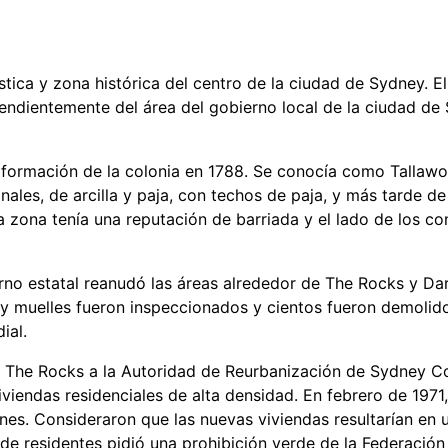
tica y zona histórica del centro de la ciudad de Sydney. El
endientemente del área del gobierno local de la ciudad de 
formación de la colonia en 1788. Se conocía como Tallawola
nales, de arcilla y paja, con techos de paja, y más tarde de
la zona tenía una reputación de barriada y el lado de los
erno estatal reanudó las áreas alrededor de The Rocks y Dar
s y muelles fueron inspeccionados y cientos fueron demolid
dial.
de The Rocks a la Autoridad de Reurbanización de Sydney Co
viviendas residenciales de alta densidad. En febrero de 197
es. Consideraron que las nuevas viviendas resultarían en un
o de residentes pidió una prohibición verde de la Federació