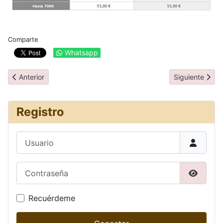
Comparte
Whatsapp
Artículo anterior: Itinerario
Artículo siguie
Anterior
Siguiente
Registro
Usuario
Contraseña
Mostrar
Recuérdeme