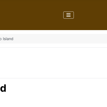
o Island
nd