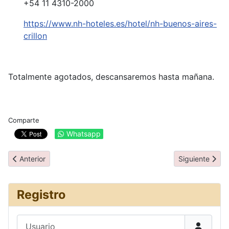
+54 11 4310-2000
https://www.nh-hoteles.es/hotel/nh-buenos-aires-
crillon
Totalmente agotados, descansaremos hasta mañana.
Comparte
Whatsapp
Artículo anterior: Día 18: Iguazú
Artículo siguie
Anterior
Siguiente
Registro
Usuario