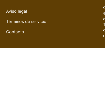
Aviso legal
e
Términos de servicio
Contacto
r