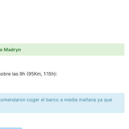
rto Madryn
obre las 9h (95Km, 1:15h):
 recomendaron coger el barco a media mañana ya que