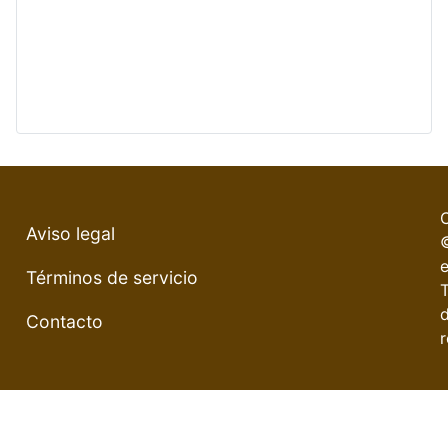
Aviso legal
e
Términos de servicio
Contacto
r