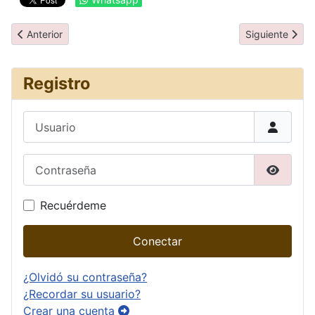
Artículo anterior: Día 17: Bariloche - Iguazú
Artículo siguie
Anterior
Siguiente
Registro
Usuario
Contraseña
Mostrar
Recuérdeme
Conectar
¿Olvidó su contraseña?
¿Recordar su usuario?
Crear una cuenta