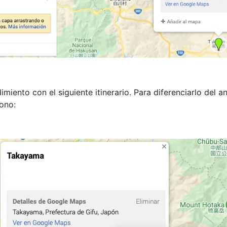
nto con el siguiente itinerario. Para diferenciarlo del an
cono: