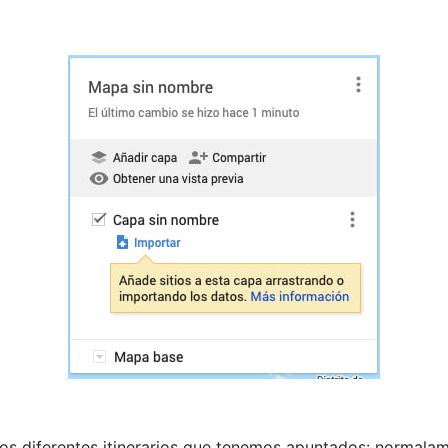
s diferentes itinerarios que tenemos apuntados: normalame