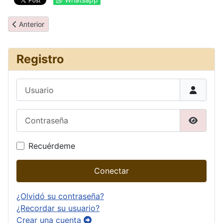
Artículo anterior: Y por fin, ¡el viaje!
Anterior
Registro
Usuario
Contraseña
Mostrar
Recuérdeme
Conectar
¿Olvidó su contraseña?
¿Recordar su usuario?
Crear una cuenta