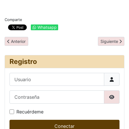
Comparte
Whatsapp
Artículo anterior: Restaurantes
Artículo siguie
Anterior
Siguiente
Registro
Usuario
Contraseña
Mostrar
Recuérdeme
Conectar