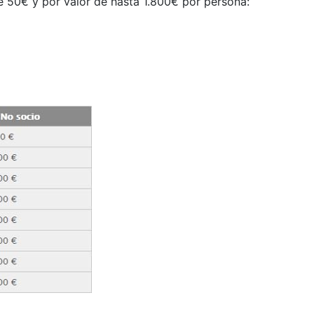
de 50€ y por valor de hasta 1.800€ por persona: