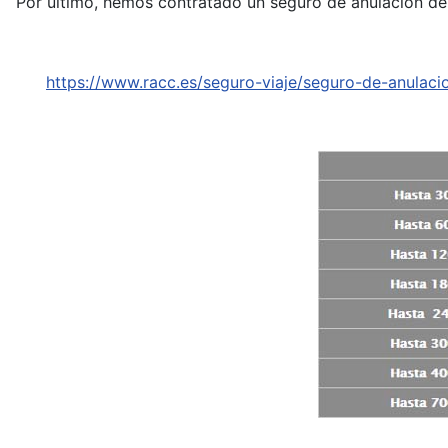
Por último, hemos contratado un seguro de anulación de 
https://www.racc.es/seguro-viaje/seguro-de-anulaci