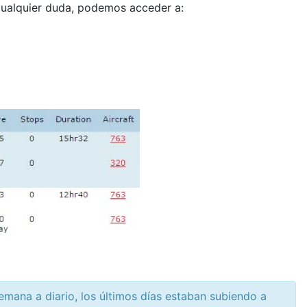
 cualquier duda, podemos acceder a:
mana a diario, los últimos días estaban subiendo a