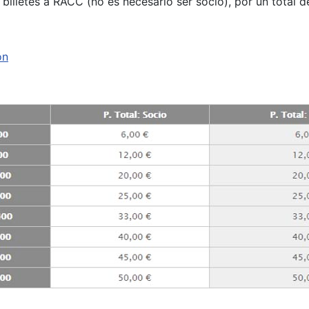
billetes a RACC (no es necesario ser socio), por un total 
on