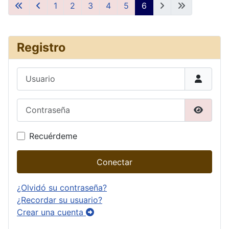
1
2
3
4
5
6
Registro
Usuario
Contraseña
Mostrar
Recuérdeme
Conectar
¿Olvidó su contraseña?
¿Recordar su usuario?
Crear una cuenta