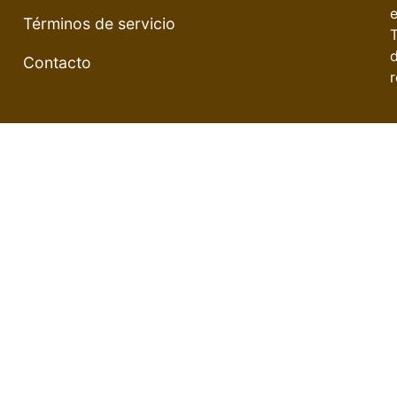
e
Términos de servicio
Contacto
r