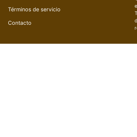
e
Términos de servicio
Contacto
r