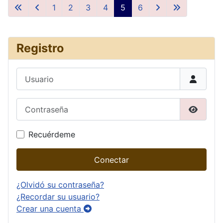
1
2
3
4
5
6
Registro
Usuario
Contraseña
Mostrar
Recuérdeme
Conectar
¿Olvidó su contraseña?
¿Recordar su usuario?
Crear una cuenta