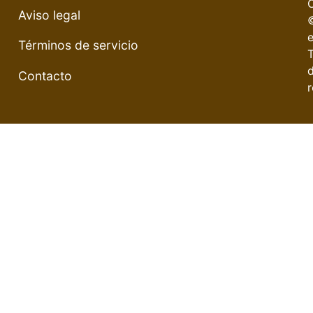
Aviso legal
e
Términos de servicio
Contacto
r