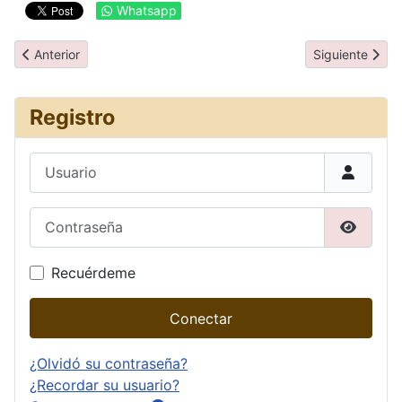
Whatsapp
Artículo anterior: Día 15: Dubrovnik - Kotor
Artículo siguie
Anterior
Siguiente
Registro
Usuario
Contraseña
Mostrar
Recuérdeme
Conectar
¿Olvidó su contraseña?
¿Recordar su usuario?