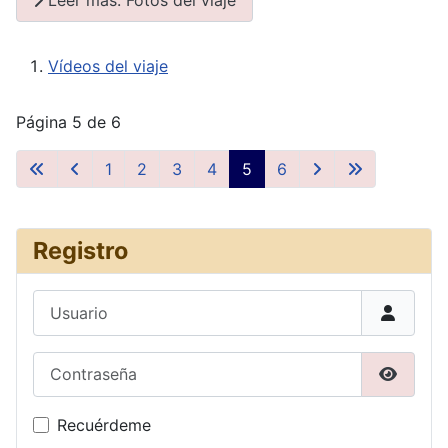
Vídeos del viaje
Página 5 de 6
1
2
3
4
5
6
Registro
Usuario
Contraseña
Mostrar
Recuérdeme