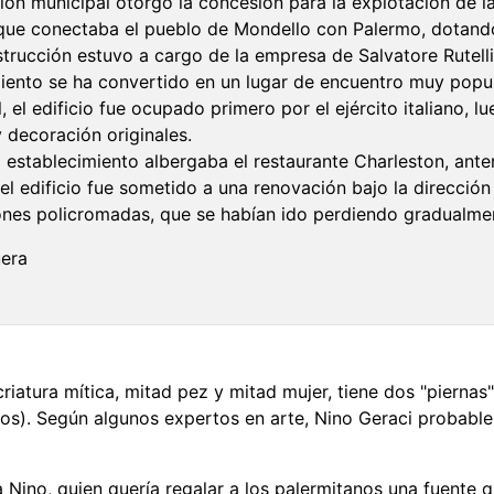
ción municipal otorgó la concesión para la explotación de 
 que conectaba el pueblo de Mondello con Palermo, dotando
strucción estuvo a cargo de la empresa de Salvatore Rutelli
iento se ha convertido en un lugar de encuentro muy popul
l edificio fue ocupado primero por el ejército italiano, lu
y decoración originales.
el establecimiento albergaba el restaurante Charleston, ant
el edificio fue sometido a una renovación bajo la dirección
iones policromadas, que se habían ido perdiendo gradualment
uera
 criatura mítica, mitad pez y mitad mujer, tiene dos "pierna
nos). Según algunos expertos en arte, Nino Geraci probabl
a Nino, quien quería regalar a los palermitanos una fuente q