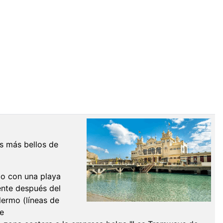
s más bellos de
co con una playa
ente después del
lermo (líneas de
te