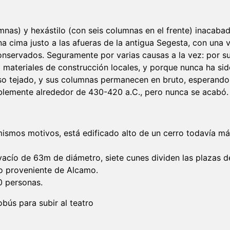
mnas) y hexástilo (con seis columnas en el frente) inacaba
una cima justo a las afueras de la antigua Segesta, con una 
onservados. Seguramente por varias causas a la vez: por su
ara materiales de construcción locales, y porque nunca ha s
o tejado, y sus columnas permanecen en bruto, esperando 
ablemente alrededor de 430-420 a.C., pero nunca se acabó.
smos motivos, está edificado alto de un cerro todavía más
acío de 63m de diámetro, siete cunes dividen las plazas d
no proveniente de Alcamo.
0 personas.
bús para subir al teatro