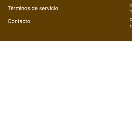
e
Términos de servicio
Contacto
r