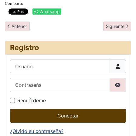
Comparte
Whatsapp
Artículo anterior: Información general
Artículo siguie
Anterior
Siguiente
Registro
Usuario
Contraseña
Mostrar
Recuérdeme
Conectar
¿Olvidó su contraseña?