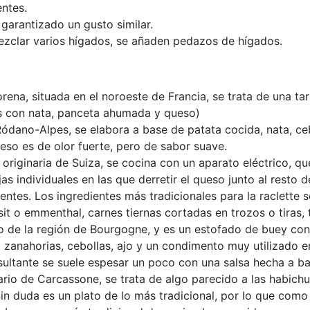
entes.
 garantizado un gusto similar.
ezclar varios hígados, se añaden pedazos de hígados.
orena, situada en el noroeste de Francia, se trata de una t
 es con nata, panceta ahumada y queso)
 Ródano-Alpes, se elabora a base de patata cocida, nata, ceb
ueso es de olor fuerte, pero de sabor suave.
y originaria de Suiza, se cocina con un aparato eléctrico, q
s individuales en las que derretir el queso junto al resto d
entes. Los ingredientes más tradicionales para la raclett
lsit o emmenthal, carnes tiernas cortadas en trozos o tiras,
o de la región de Bourgogne, y es un estofado de buey con
 zanahorias, cebollas, ajo y un condimento muy utilizado 
esultante se suele espesar un poco con una salsa hecha a b
inario de Carcassone, se trata de algo parecido a las habich
in duda es un plato de lo más tradicional, por lo que como