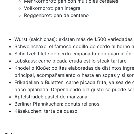
Mehrkornbrot: pan con múltiples cereales
Vollkornbrot: pan integral
Roggenbrot: pan de centeno
Wurst (salchichas): existen más de 1.500 variedades 
Schweinshaxe: el famoso codillo de cerdo al horno 
Schnitzel: filete de cerdo empanado con guarnición
Labskaus: carne picada cruda estilo steak tartare
Knödel o Klöße: bolitas elaboradas de distintos ing
principal, acompañamiento o hasta en sopas y si so
Frikadellen o Buletten: carne picada frita, ya sea de
poco aplanada. Dependiendo del gusto se puede servir
Apfelstrudel: pastel de manzana
Berliner Pfannkuchen: donuts rellenos
Käsekuchen: tarta de queso