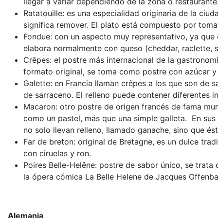
llegar a variar dependiendo de la zona o restaurante
Ratatouille: es una especialidad originaria de la ciu
significa remover. El plato está compuesto por tomate
Fondue: con un aspecto muy representativo, ya que en
elabora normalmente con queso (cheddar, raclette, 
Crêpes: el postre más internacional de la gastronomí
formato original, se toma como postre con azúcar y 
Galette: en Francia llaman crêpes a los que son de s
de sarraceno. El relleno puede contener diferentes 
Macaron: otro postre de origen francés de fama mun
como un pastel, más que una simple galleta. En sus
no solo llevan relleno, llamado ganache, sino que és
Far de breton: original de Bretagne, es un dulce tra
con ciruelas y ron.
Poires Belle-Helêne: postre de sabor único, se trat
la ópera cómica La Belle Helene de Jacques Offenba
Alemania