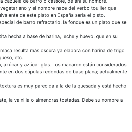
una cazuela de barro o cassole, de ahí su nombre.
o vegetariano y el nombre nace del verbo touiller que
uivalente de este plato en España sería el pisto.
pecial de barro refractario, la fondue es un plato que se
tita hecha a base de harina, leche y huevo, que en su
e
a masa resulta más oscura ya elabora con harina de trigo
queso, etc.
a, azúcar y azúcar glas. Los macaron están considerados
ente en dos cúpulas redondas de base plana; actualmente
u textura es muy parecida a la de la quesada y está hecho
te, la vainilla o almendras tostadas. Debe su nombre a