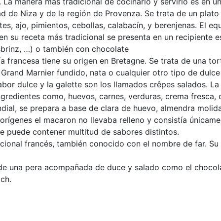
. La manera más tradicional de cocinarlo y servirlo es en 
dad de Niza y de la región de Provenza. Se trata de un plat
s, ajo, pimientos, cebollas, calabacín, y berenjenas. El eq
 su receta más tradicional se presenta en un recipiente es
sbrinz, …) o también con chocolate
a francesa tiene su origen en Bretagne. Se trata de una tor
Grand Marnier fundido, nata o cualquier otro tipo de dulc
abor dulce y la galette son los llamados crêpes salados. L
ingredientes como, huevos, carnes, verduras, crema fresca, 
dial, se prepara a base de clara de huevo, almendra molid
 orígenes el macaron no llevaba relleno y consistía únicam
te puede contener multitud de sabores distintos.
dicional francés, también conocido con el nombre de far. S
a de una pera acompañada de duce y salado como el chocola
ch.