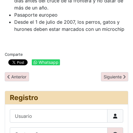
días antes del cruce de la frontera y no datar de
más de un año.
Pasaporte europeo
Desde el 1 de julio de 2007, los perros, gatos y
hurones deben estar marcados con un microchip
Comparte
Whatsapp
Artículo anterior: Información general
Artículo siguie
Anterior
Siguiente
Registro
Usuario
Contraseña