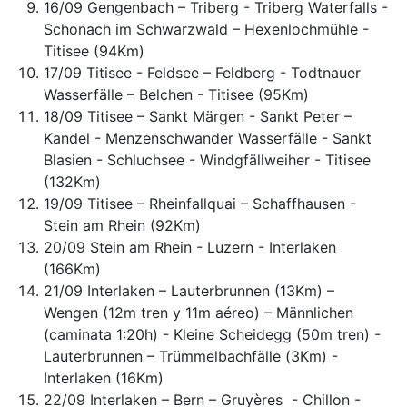
16/09 Gengenbach – Triberg - Triberg Waterfalls -
Schonach im Schwarzwald – Hexenlochmühle -
Titisee (94Km)
17/09 Titisee - Feldsee – Feldberg - Todtnauer
Wasserfälle – Belchen - Titisee (95Km)
18/09 Titisee – Sankt Märgen - Sankt Peter –
Kandel - Menzenschwander Wasserfälle - Sankt
Blasien - Schluchsee - Windgfällweiher - Titisee
(132Km)
19/09 Titisee – Rheinfallquai – Schaffhausen -
Stein am Rhein (92Km)
20/09 Stein am Rhein - Luzern - Interlaken
(166Km)
21/09 Interlaken – Lauterbrunnen (13Km) –
Wengen (12m tren y 11m aéreo) – Männlichen
(caminata 1:20h) - Kleine Scheidegg (50m tren) -
Lauterbrunnen – Trümmelbachfälle (3Km) -
Interlaken (16Km)
22/09 Interlaken – Bern – Gruyères - Chillon -