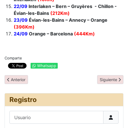
22/09
Interlaken – Bern – Gruyères - Chillon -
Évian-les-Bains
(212Km)
23/09
Évian-les-Bains – Annecy – Orange
(396Km)
24/09
Orange – Barcelona
(444Km)
Comparte
Whatsapp
Artículo anterior: Transporte
Artículo siguie
Anterior
Siguiente
Registro
Usuario