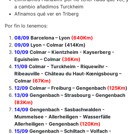
a cambio añadimos Turckheim
Afinamos qué ver en Triberg
Por fin lo tenemos:
08/09
Barcelona – Lyon
(640Km)
09/09
Lyon – Colmar (414Km)
10/09
Colmar – Kientzheim - Kayserberg -
Eguisheim – Colmar
(36Km)
11/09
Colmar - Turckheim - Riquewihr -
Ribeauville - Château du Haut-Kœnigsbourg –
Colmar
(67Km)
12/09
Colmar – Freiburg – Gengenbach
(125Km
)
13/09
Gengenbach – Strasbourg – Gengenbach
(83Km)
14/09
Gengenbach - Sasbachwalden -
Mummelsee - Allerheiligen - Wasserfälle
Allerheiligen - Gengenbach
(120Km)
15/09
Gengenbach – Schiltach – Volfach -