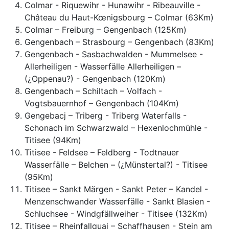
Colmar - Riquewihr - Hunawihr - Ribeauville -
Château du Haut-Kœnigsbourg – Colmar (63Km)
Colmar – Freiburg – Gengenbach (125Km)
Gengenbach – Strasbourg – Gengenbach (83Km)
Gengenbach - Sasbachwalden - Mummelsee -
Allerheiligen - Wasserfälle Allerheiligen –
(¿Oppenau?) - Gengenbach (120Km)
Gengenbach – Schiltach – Volfach -
Vogtsbauernhof – Gengenbach (104Km)
Gengebacj – Triberg - Triberg Waterfalls -
Schonach im Schwarzwald – Hexenlochmühle -
Titisee (94Km)
Titisee - Feldsee – Feldberg - Todtnauer
Wasserfälle – Belchen – (¿Münstertal?) - Titisee
(95Km)
Titisee – Sankt Märgen - Sankt Peter – Kandel -
Menzenschwander Wasserfälle - Sankt Blasien -
Schluchsee - Windgfällweiher - Titisee (132Km)
Titisee – Rheinfallquai – Schaffhausen - Stein am