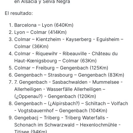
en Alsacia y Selva Negra
El resultado:
Barcelona – Lyon (640Km)
Lyon – Colmar (414Km)
Colmar – Kientzheim - Kayserberg - Eguisheim –
Colmar (36Km)
Colmar - Riquewihr - Ribeauville - Château du
Haut-Kœnigsbourg – Colmar (63Km)
Colmar – Freiburg – Gengenbach (125Km)
Gengenbach – Strasbourg – Gengenbach (83Km)
7. Gengenbach - Sasbachwalden - Mummelsee -
Allerheiligen - Wasserfälle Allerheiligen –
(¿Oppenau?) - Gengenbach (120Km)
Gengenbach – (¿Alpirsbach?) – Schiltach – Volfach
- Vogtsbauernhof – Gengenbach (104Km)
Gengebacj – Triberg - Triberg Waterfalls -
Schonach im Schwarzwald – Hexenlochmühle -
Titisee (94Km)