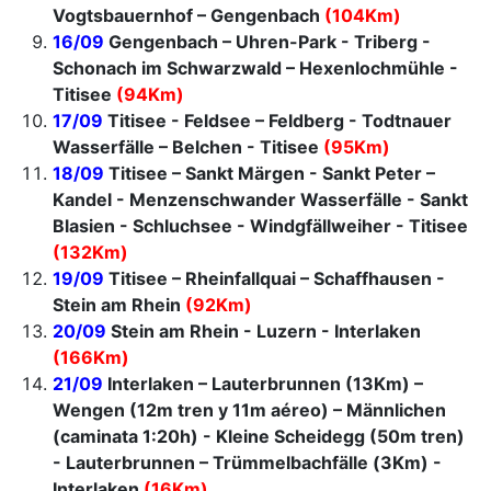
Vogtsbauernhof – Gengenbach
(104Km)
16/09
Gengenbach – Uhren-Park - Triberg -
Schonach im Schwarzwald – Hexenlochmühle -
Titisee
(94Km)
17/09
Titisee - Feldsee – Feldberg - Todtnauer
Wasserfälle – Belchen - Titisee
(95Km)
18/09
Titisee – Sankt Märgen - Sankt Peter –
Kandel - Menzenschwander Wasserfälle - Sankt
Blasien - Schluchsee - Windgfällweiher - Titisee
(132Km)
19/09
Titisee – Rheinfallquai – Schaffhausen -
Stein am Rhein
(92Km)
20/09
Stein am Rhein - Luzern - Interlaken
(166Km)
21/09
Interlaken – Lauterbrunnen (13Km) –
Wengen (12m tren y 11m aéreo) – Männlichen
(caminata 1:20h) - Kleine Scheidegg (50m tren)
- Lauterbrunnen – Trümmelbachfälle (3Km) -
Interlaken
(16Km)