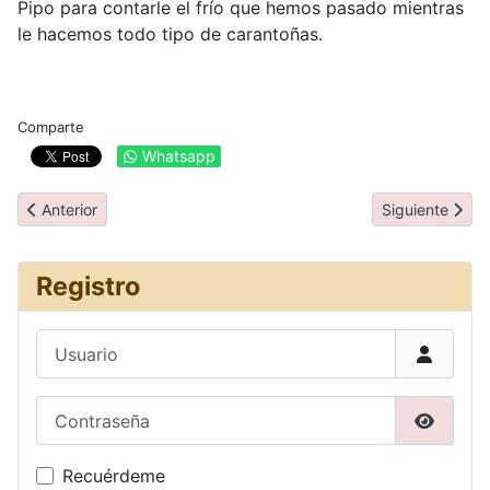
Pipo para contarle el frío que hemos pasado mientras
le hacemos todo tipo de carantoñas.
Comparte
Whatsapp
Artículo anterior: Día 4: Huskies y Rovaniemi
Artículo siguien
Anterior
Siguiente
Registro
Usuario
Contraseña
Mostrar
Recuérdeme