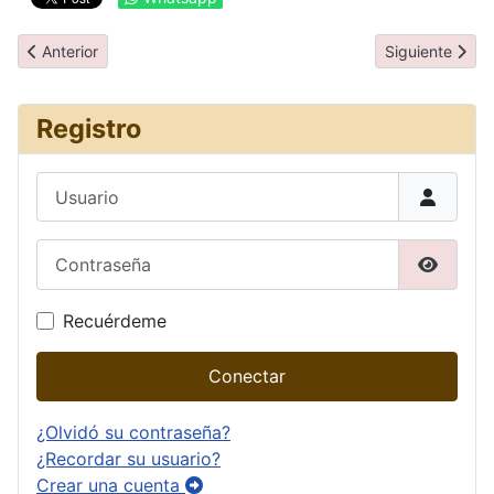
Artículo anterior: Actividades de invierno
Artículo siguie
Anterior
Siguiente
Registro
Usuario
Contraseña
Mostrar
Recuérdeme
Conectar
¿Olvidó su contraseña?
¿Recordar su usuario?
Crear una cuenta